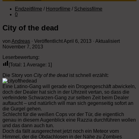
Endzeitfilme
/
Horrorfilme
/
Scheissfilme
0
City of the dead
von
Andreas
· Veröffentlicht
April 6, 2013
· Aktualisiert
November 7, 2013
Leserbewertung:
[Total:
1
Average:
1
]
Die Story von
City of the dead
ist schnell erzählt:
Eine Latino-Gang will gerade ein Drogengeschäft abwickeln,
doch der Dealer hat sich in der Uhrzeit vertan, so dass die
verfeindete Schwarzen-Gang zur selben Zeit beim Dealer
auftaucht – und natürlich will man sich gegenseitig sofort an
die Gurgel gehen.
Schlecht für die weißen Cops vor der Tür, die eigentlich
genau in diesem Augenblick eine Razzia durchführen wollen
und das dann auch tun.
Doch da fällt ausgerechnet jetzt noch ein Meteor vom
Himmel, der die Obdachlosen in der Nähe zu Zombies