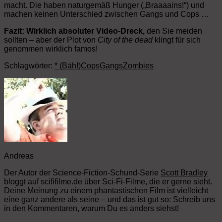
macht. Die haben naturgemäß Hunger („Braaaains!“) und
machen keinen Unterschied zwischen Gangs und Cops …
Fazit: Wirklich absoluter Video-Dreck,
den Sie meiden
sollten – aber der Plot von
City of the dead
klingt für sich
genommen wirklich famos!
Schlagwörter:
* (Bäh!)
Cops
Gangs
Zombies
Andreas
Der Autor der Science-Fiction-Schund-Serie
Scott Bradley
bloggt auf scififilme.de über Sci-Fi-Filme, die er gerne sieht.
Deine Meinung zu einem phantastischen Film ist vielleicht
eine ganz andere als seine – und das ist gut so: Schreib uns
in den Kommentaren, warum Du es anders siehst!