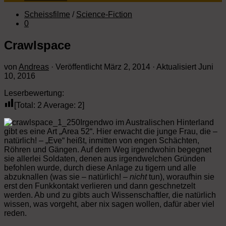
Scheissfilme
/
Science-Fiction
0
Crawlspace
von
Andreas
· Veröffentlicht
März 2, 2014
· Aktualisiert
Juni
10, 2016
Leserbewertung:
[Total:
2
Average:
2
]
Irgendwo im Australischen Hinterland
gibt es eine Art „Area 52“. Hier erwacht die junge Frau, die –
natürlich! – „Eve“ heißt, inmitten von engen Schächten,
Röhren und Gängen. Auf dem Weg irgendwohin begegnet
sie allerlei Soldaten, denen aus irgendwelchen Gründen
befohlen wurde, durch diese Anlage zu tigern und alle
abzuknallen (was sie – natürlich! –
nicht
tun), woraufhin sie
erst den Funkkontakt verlieren und dann geschnetzelt
werden. Ab und zu gibts auch Wissenschaftler, die natürlich
wissen, was vorgeht, aber nix sagen wollen, dafür aber viel
reden.