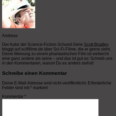
Andreas
Der Autor der Science-Fiction-Schund-Serie
Scott Bradley
bloggt auf scififilme.de über Sci-Fi-Filme, die er gerne sieht.
Deine Meinung zu einem phantastischen Film ist vielleicht
eine ganz andere als seine – und das ist gut so: Schreib uns
in den Kommentaren, warum Du es anders siehst!
Schreibe einen Kommentar
Deine E-Mail-Adresse wird nicht veröffentlicht.
Erforderliche
Felder sind mit
*
markiert
Kommentar
*