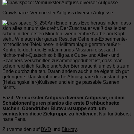
Crawlspace: Vermurkster Aufguss diverser Aufgüsse
Am Ende muss Eve herausfinden, dass
sich alles nur um sie dreht. Der Zuschauer weiß das leider
schon in den ersten Minuten, wenn er ihre Narbe am Kopf
sieht. Wie auch der ganze Rest der Geheime-Experimente-
mit-tödlicher-Telekinese-in-Militäranlage-geraten-außer-
Kontrolle-doch-die-Eindämmungs-Mission-reisst-auch-
nichts-mehr-Quatsch so billig aus Cube- und Alien- und
Scanners-Verschnitten zusammengedübelt ist, dass man
schon reichlich Kaffee und/oder Bier braucht, um es bis zum
Ende durchzuhalten. Daran ändern auch eine eigentlich gut
gelungene, klaustrophobische Atmosphäre der anständigen
(Heizungskeller-)Kulissen und einige passable Szenen
nichts.
Fazit: Vermurkster Aufguss diverser Aufgüsse, in dem
Schablonenfiguren planlos die erste Drehbuchseite
suchen. Obendrüber Blutwurstsuppe satt, um
wenigstens diese Zielgruppe zu bedienen.
Nur für äußerst
harte Fans.
Zu vermeiden auf
DVD
und
Blu-ray
.