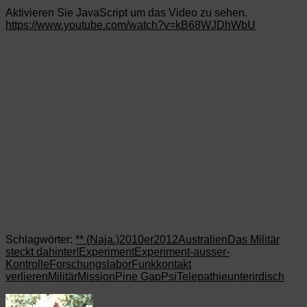
Aktivieren Sie JavaScript um das Video zu sehen.
https://www.youtube.com/watch?v=kB68WJDhWbU
Schlagwörter:
** (Naja.)
2010er
2012
Australien
Das Militär
steckt dahinter!
Experiment
Experiment-ausser-
Kontrolle
Forschungslabor
Funkkontakt
verlieren
Militär
Mission
Pine Gap
Psi
Telepathie
unterirdisch