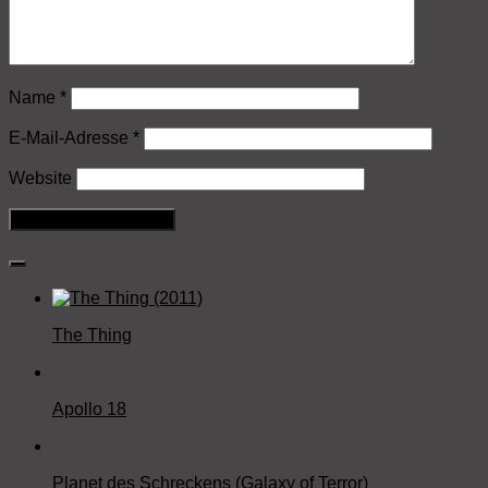
Name
*
E-Mail-Adresse
*
Website
The Thing
Apollo 18
Planet des Schreckens (Galaxy of Terror)