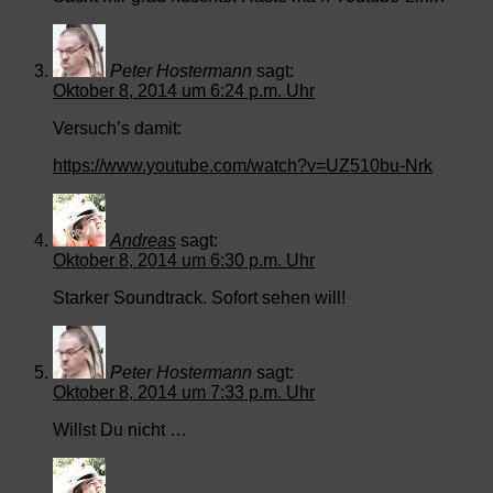
Peter Hostermann
sagt:
Oktober 8, 2014 um 6:24 p.m. Uhr
Versuch’s damit:
https://www.youtube.com/watch?v=UZ510bu-Nrk
Andreas
sagt:
Oktober 8, 2014 um 6:30 p.m. Uhr
Starker Soundtrack. Sofort sehen will!
Peter Hostermann
sagt:
Oktober 8, 2014 um 7:33 p.m. Uhr
Willst Du nicht …