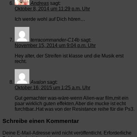
Andreas
sagt:
Oktober 8, 2014 um 11:29 p.m. Uhr
Ich werde wohl auf Dich hören…
terracommander-C14b
sagt:
November 15, 2014 um 9:04 p.m. Uhr
Hey alter, der Streifen ist klasse und die Musik erst
recht.
Avalon
sagt:
Oktober 16, 2015 um 1:25 a.m. Uhr
Gut gemachter was-wäre-wenn Alien-war film,mit ein
paar wirklich guten effekten.Aber die mucke ist echt
furchtbar..Hat was von der Resistance reihe für die Ps3.
Schreibe einen Kommentar
Deine E-Mail-Adresse wird nicht veröffentlicht.
Erforderliche