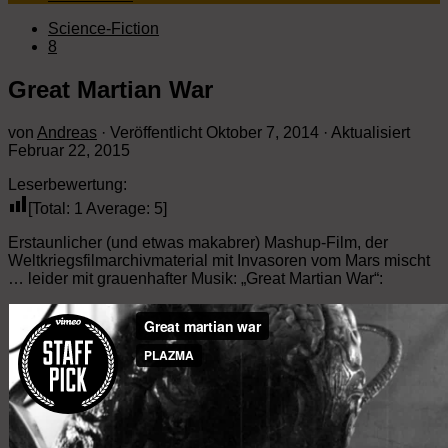
Science-Fiction
8
Great Martian War
von
Andreas
· Veröffentlicht
Oktober 7, 2014
· Aktualisiert
Februar 22, 2015
Leserbewertung:
[Total:
1
Average:
5
]
Erstaunlicher (und etwas makabrer) Mashup-Film, der
Weltkriegsfilmarchivmaterial mit Invasoren vom Mars mischt
… leider mit grauenhafter Musik: „Great Martian War“: