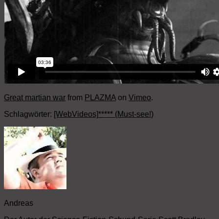
Great martian war
from
PLAZMA
on
Vimeo
.
Schlagwörter:
[WebVideos]
***** (Must-see!)
Andreas