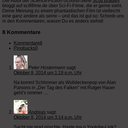
Der Autor der Science-Fiction-Schund-Serie
Scott Bradley
bloggt auf scififilme.de über Sci-Fi-Filme, die er gerne sieht.
Deine Meinung zu einem phantastischen Film ist vielleicht
eine ganz andere als seine – und das ist gut so: Schreib uns
in den Kommentaren, warum Du es anders siehst!
8 Kommentare
Kommentare
8
Pingbacks
0
Peter Hostermann
sagt:
Oktober 8, 2014 um 1:19 p.m. Uhr
Na komm! Schlimmer als Wolldeckenpop von Alan
Parsons in „Der Tag des Falken“ mit Rutger Hauer
geht’s nimmer …
Andreas
sagt:
Oktober 8, 2014 um 3:14 p.m. Uhr
Sacht mir grad nüschte. Haste ma n Youtube-Link?