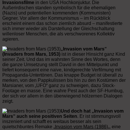
Invasionsfilme
in den USA Hochkonjuktur. Die
Außerirdischen standen symbolisch für die ehemaligen
(Nazis) und potentiellen kommenden (Kommunisten)
Gegner. Vor allem der Kommunismus – im Rückblick
erscheint einem das schon ziemlich absurd – manifestierte
sich immer wieder als Darstellung der Gleichschaltung
willenloser Menschen, die als verschworenes Kollektiv
agieren.
„Invasion vom Mars“
(Invaders from Mars, 1953)
ist in dieser Hinsicht ganz Kind
seiner Zeit. Und das im wahrsten Sinne des Wortes, denn
die ganze Umsetzung stellt David in den Mittelpunkt und
liefert konsequent eine naive, kindgerechte Verfilmung mit
Propaganda-Untertönen. Das knappe Budget ist überall zu
merken, von den Pappkulissen bis hin zu den Kostümen der
Marsianer, vom „UFO“ ganz zu schweigen, dazu Stock-
Footage en masse. Eine wahre Pest auch der SF-Humbug,
der sich vor allem in den überwiegend hölzernen Dialogen
zeigt.
Und doch hat „Invasion vom
Mars“ auch seine positiven Seiten
. Er ist stimmungsvoll
inszeniert und schafft es weitaus besser als sein
quietschbuntes Remake „
Invasion vom Mars (1986)
„, eine