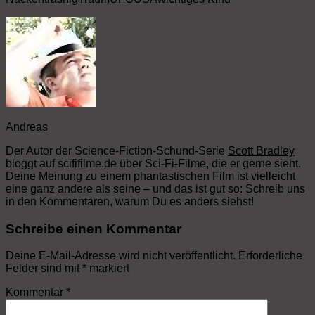
Andreas
Der Autor der Science-Fiction-Schund-Serie
Scott Bradley
bloggt auf scififilme.de über Sci-Fi-Filme, die er gerne sieht.
Deine Meinung zu einem phantastischen Film ist vielleicht
eine ganz andere als seine – und das ist gut so: Schreib uns
in den Kommentaren, warum Du es anders siehst!
Schreibe einen Kommentar
Deine E-Mail-Adresse wird nicht veröffentlicht.
Erforderliche
Felder sind mit
*
markiert
Kommentar
*