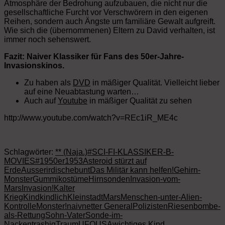
Atmosphäre der Bedrohung aufzubauen, die nicht nur die
gesellschaftliche Furcht vor Verschwörern in den eigenen
Reihen, sondern auch Ängste um familiäre Gewalt aufgreift.
Wie sich die (übernommenen) Eltern zu David verhalten, ist
immer noch sehenswert.
Fazit: Naiver Klassiker für Fans des 50er-Jahre-
Invasionskinos.
Zu haben als
DVD
in mäßiger Qualität. Vielleicht lieber
auf eine Neuabtastung warten…
Auch auf
Youtube
in mäßiger Qualität zu sehen
http://www.youtube.com/watch?v=REc1iR_ME4c
Schlagwörter:
** (Naja.)
#SCI-FI-KLASSIKER-B-
MOVIES#
1950er
1953
Asteroid stürzt auf
Erde
Ausserirdische
bunt
Das Militär kann helfen!
Gehirn-
Monster
Gummikostüme
Hirnsonden
Invasion-vom-
Mars
Invasion!
Kalter
Krieg
Kind
kindlich
Kleinstadt
Mars
Menschen-unter-Alien-
Kontrolle
Monster!
naiv
netter General
Polizisten
Riesenbombe-
als-Rettung
Sohn-Vater
Sonde-im-
Nacken
trashig
Traum
UFO
USA
wichtiges Kind