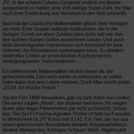
„Pi“. In der scheint Cohens Computer endlich ein Muster
ausgemacht zu haben: eine 216-stellige Super-Zahl, die Max
nach ihrer Entdeckung aus Versehen in den Müll schmeißt.
Bald hat der chaotische Mathematiker gleich zwei Verfolger
am Hals: Eine Gruppe radikaler Kabbalisten, die in der
heiligen Schrift vor allem Zahlencodes sieht, will von ihm
den wahren Namen Gottes ausrechnen lassen. Und auch
Wall-Street-Agenten interessieren sich brennend für eine
Urformel, die Börsenkurse vorhersagen kann. Zu alledem
leidet Max Cohen an schrecklichen Kopfschmerzen,
Verfolgungswahn, Halluzinationen …
Ein befreundeter Mathematiker rät ihm davon ab, die
geheimnisvolle Zahl noch weiter zu erforschen, er selbst
habe dabei fast sein Leben verloren. Doch Max macht weiter.
„10:18. Ich drücke Return.“
Als der Film 1999 herauskam, gab es zwei Arten von Leuten:
Die einen sagten „Wow!“, die anderen bekamen ihn wegen
fauler oder feiger Filmverleiher gar nicht zu Gesicht. Schon
klar: Der Sci-Fi-Psycho-Agenten-Thriller ist halt nur Fassade,
in Wirklichkeit ist „Pi“ Kunst mal 3,141. Ein Titel, der nur aus
einem griechischen Buchstaben besteht. Klaustrophobisch-
düstere Atmosphäre. Körniges Schwarz-Weiß. Abgehackte