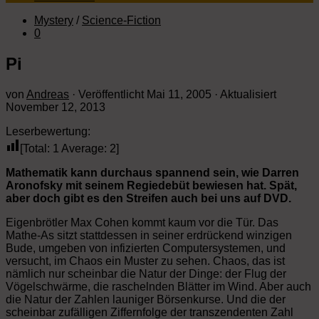
Mystery
/
Science-Fiction
0
Pi
von
Andreas
· Veröffentlicht
Mai 11, 2005
· Aktualisiert
November 12, 2013
Leserbewertung:
[Total:
1
Average:
2
]
Mathematik kann durchaus spannend sein, wie Darren
Aronofsky mit seinem Regiedebüt bewiesen hat. Spät,
aber doch gibt es den Streifen auch bei uns auf DVD.
Eigenbrötler Max Cohen kommt kaum vor die Tür. Das
Mathe-As sitzt stattdessen in seiner erdrückend winzigen
Bude, umgeben von infizierten Computersystemen, und
versucht, im Chaos ein Muster zu sehen. Chaos, das ist
nämlich nur scheinbar die Natur der Dinge: der Flug der
Vögelschwärme, die raschelnden Blätter im Wind. Aber auch
die Natur der Zahlen launiger Börsenkurse. Und die der
scheinbar zufälligen Ziffernfolge der transzendenten Zahl