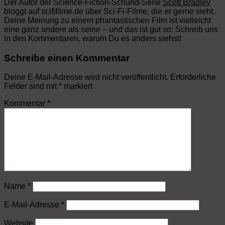
Der Autor der Science-Fiction-Schund-Serie
Scott Bradley
bloggt auf scififilme.de über Sci-Fi-Filme, die er gerne sieht.
Deine Meinung zu einem phantastischen Film ist vielleicht
eine ganz andere als seine – und das ist gut so: Schreib uns
in den Kommentaren, warum Du es anders siehst!
Schreibe einen Kommentar
Deine E-Mail-Adresse wird nicht veröffentlicht.
Erforderliche
Felder sind mit
*
markiert
Kommentar
*
Name
*
E-Mail-Adresse
*
Website