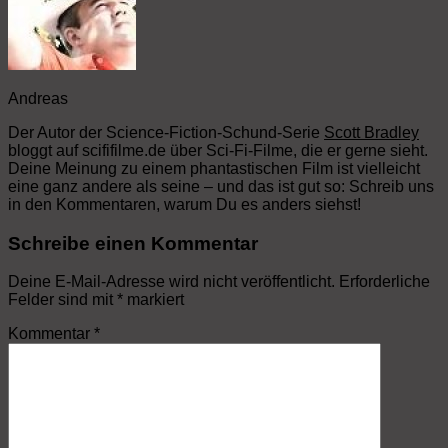
Andreas
Der Autor der Science-Fiction-Schund-Serie
Scott Bradley
bloggt auf scififilme.de über Sci-Fi-Filme, die er gerne sieht.
Deine Meinung zu einem phantastischen Film ist vielleicht
eine ganz andere als seine – und das ist gut so: Schreib uns
in den Kommentaren, warum Du es anders siehst!
Schreibe einen Kommentar
Deine E-Mail-Adresse wird nicht veröffentlicht.
Erforderliche
Felder sind mit
*
markiert
Kommentar
*