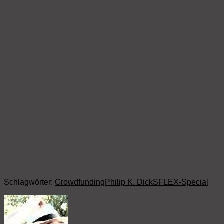
Schlagwörter:
Crowdfunding
Philip K. Dick
SFLEX-Special