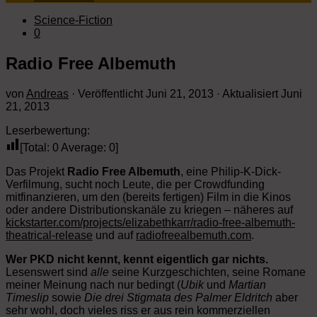
Science-Fiction
0
Radio Free Albemuth
von
Andreas
· Veröffentlicht
Juni 21, 2013
· Aktualisiert
Juni
21, 2013
Leserbewertung:
[Total:
0
Average:
0
]
Das Projekt
Radio Free Albemuth
, eine Philip-K-Dick-
Verfilmung, sucht noch Leute, die per Crowdfunding
mitfinanzieren, um den (bereits fertigen) Film in die Kinos
oder andere Distributionskanäle zu kriegen – näheres auf
kickstarter.com/projects/elizabethkarr/radio-free-albemuth-
theatrical-release
und auf
radiofreealbemuth.com
.
Wer PKD nicht kennt, kennt eigentlich gar nichts.
Lesenswert sind
alle
seine Kurzgeschichten, seine Romane
meiner Meinung nach nur bedingt (
Ubik
und
Martian
Timeslip
sowie
Die drei Stigmata des Palmer Eldritch
aber
sehr wohl, doch vieles riss er aus rein kommerziellen