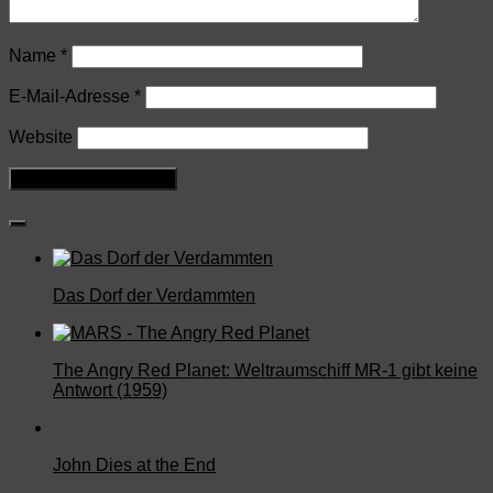
Name
*
E-Mail-Adresse
*
Website
Das Dorf der Verdammten
The Angry Red Planet: Weltraumschiff MR-1 gibt keine
Antwort (1959)
John Dies at the End