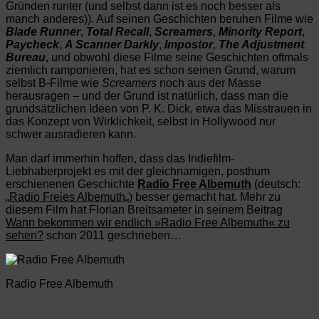
Gründen runter (und selbst dann ist es noch besser als
manch anderes)). Auf seinen Geschichten beruhen Filme wie
Blade Runner
,
Total Recall
,
Screamers
,
Minority Report
,
Paycheck
,
A Scanner Darkly
,
Impostor
,
The Adjustment
Bureau
, und obwohl diese Filme seine Geschichten oftmals
ziemlich ramponieren, hat es schon seinen Grund, warum
selbst B-Filme wie
Screamers
noch aus der Masse
herausragen – und der Grund ist natürlich, dass man die
grundsätzlichen Ideen von P. K. Dick, etwa das Misstrauen in
das Konzept von Wirklichkeit, selbst in Hollywood nur
schwer ausradieren kann.
Man darf immerhin hoffen, dass das Indiefilm-
Liebhaberprojekt es mit der gleichnamigen, posthum
erschienenen Geschichte
Radio Free Albemuth
(deutsch:
„
Radio Freies Albemuth
„) besser gemacht hat. Mehr zu
diesem Film hat Florian Breitsameter in seinem Beitrag
Wann bekommen wir endlich »Radio Free Albemuth« zu
sehen?
schon 2011 geschrieben…
Radio Free Albemuth