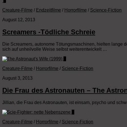
0
Creature-Filme
/
Endzeitfilme
/
Horrorfilme
/
Science-Fiction
August 12, 2013
Screamers -Tödliche Schreie
Die Screamers, autonome Tötungsmaschinen, hielten lange de
sich auf unheilvolle Weise selbst weiterentwickelt …
0
Creature-Filme
/
Horrorfilme
/
Science-Fiction
August 3, 2013
Die Frau des Astronauten – The Astron
Jillian, die Frau des Astronauten, ist einsam, psycho und s
0
Creature-Filme
/
Horrorfilme
/
Science-Fiction