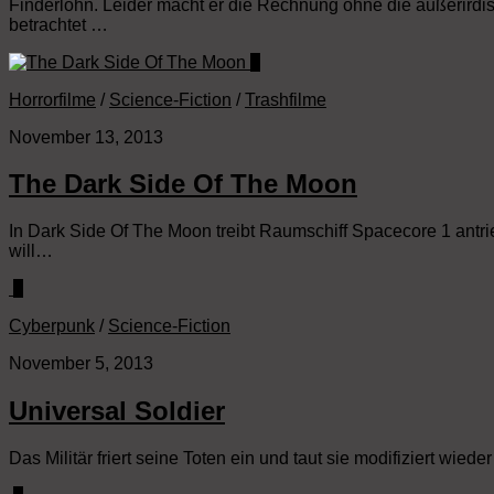
Finderlohn. Leider macht er die Rechnung ohne die außerirdis
betrachtet …
0
Horrorfilme
/
Science-Fiction
/
Trashfilme
November 13, 2013
The Dark Side Of The Moon
In Dark Side Of The Moon treibt Raumschiff Spacecore 1 antri
will…
0
Cyberpunk
/
Science-Fiction
November 5, 2013
Universal Soldier
Das Militär friert seine Toten ein und taut sie modifiziert wi