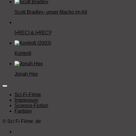
Scott Bradley- unser Macho im All
[•REC] & [•REC]²
Kontroll
Jonah Hex
Sci-Fi-Filme
Impressum
Science-Fiction
Fantasy
©
Sci Fi Filme
.de