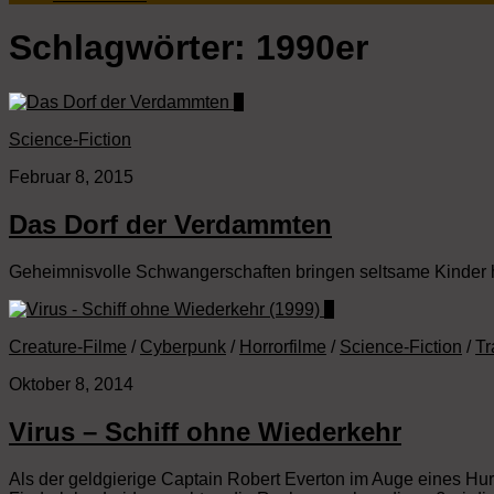
Schlagwörter:
1990er
0
Science-Fiction
Februar 8, 2015
Das Dorf der Verdammten
Geheimnisvolle Schwangerschaften bringen seltsame Kinder h
2
Creature-Filme
/
Cyberpunk
/
Horrorfilme
/
Science-Fiction
/
Tr
Oktober 8, 2014
Virus – Schiff ohne Wiederkehr
Als der geldgierige Captain Robert Everton im Auge eines Hurri