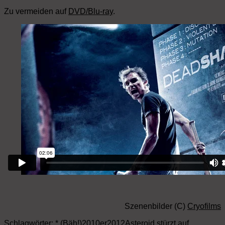
Zu vermeiden auf
DVD/Blu-ray
.
Szenenbilder (C)
Cryofilms
Schlagwörter:
* (Bäh!)
2010er
2012
Asteroid stürzt auf