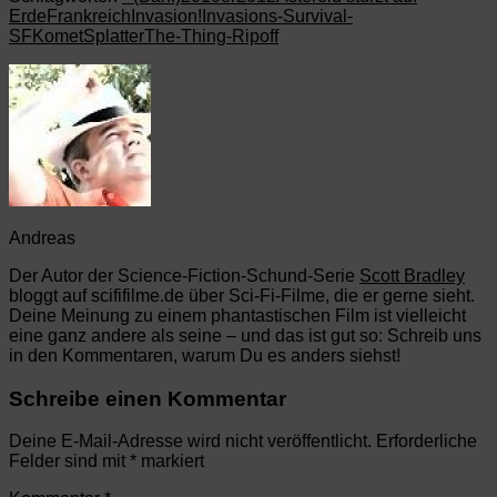
Erde
Frankreich
Invasion!
Invasions-Survival-
SF
Komet
Splatter
The-Thing-Ripoff
Andreas
Der Autor der Science-Fiction-Schund-Serie
Scott Bradley
bloggt auf scififilme.de über Sci-Fi-Filme, die er gerne sieht.
Deine Meinung zu einem phantastischen Film ist vielleicht
eine ganz andere als seine – und das ist gut so: Schreib uns
in den Kommentaren, warum Du es anders siehst!
Schreibe einen Kommentar
Deine E-Mail-Adresse wird nicht veröffentlicht.
Erforderliche
Felder sind mit
*
markiert