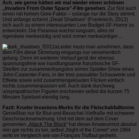
Ach, wie gerne hätten wir mal wieder einen schönen
„Invaders From Outer Space“-Film gesehen.
Zur Not auch
einen mit hohem Gore-Faktor – solange nur die Story stimmt.
Und anfangs scheint „Dead Shadows“ (Frankreich, 2012)
sich auch zu einem interessanten Low-Budget-SF-Horror zu
entwickeln: Die Paranoia wächst langsam, alles ist
irgendwie merkwürdig und wird immer merkwürdiger…
Leider muss man annehmen, dass
dem Film diese Stimmung eingangs nur versehentlich
gelang. Denn im weiteren Verlauf gerät der ebenso
spannungsfreie wie handlungsarme französische SF-
Streifen zur zusammenhangslos wirren Splatter-Show eines
John-Carpenter-Fans, in der trotz passabler Schauwerte und
Effekte sowie wild zusammengeklauten Flicken einfach
nichts zusammenpassen will. Auch dank durchweg
unsympathischer Figuren erscheinen selbst die kurzen 75
Minuten Spielzeit elendig lang.
Fazit: Kruder Invasions-Murks für die Fleischabfalltonne.
Genießbar nur für Blut-und-Beuschel-Vielfraße mit schwerer
Geschmacksverwirrung. Und mit dem auf dem Cover
genannten „
Attack The Block
“ hat dieser Amateurmist absolut
rein gar nichts zu tun, selbst „Night of the Comet“ von 1984
wirkt im Vergleich wie von François Truffaut gedreht.