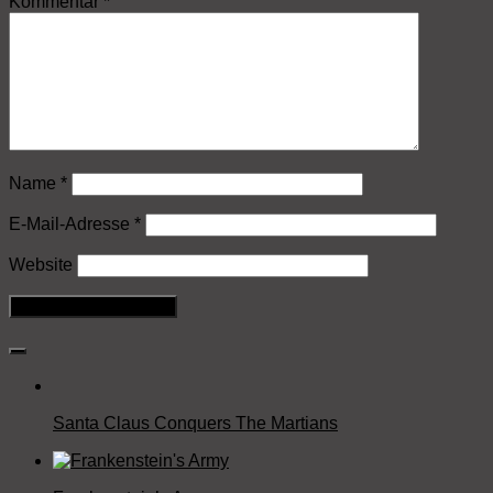
Kommentar
*
Name
*
E-Mail-Adresse
*
Website
Santa Claus Conquers The Martians