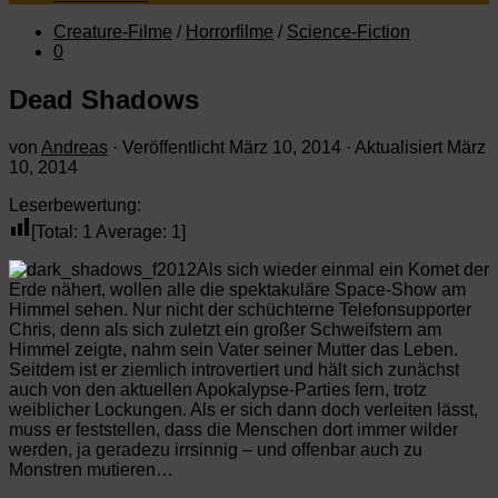
Creature-Filme
/
Horrorfilme
/
Science-Fiction
0
Dead Shadows
von
Andreas
· Veröffentlicht
März 10, 2014
· Aktualisiert
März
10, 2014
Leserbewertung:
[Total:
1
Average:
1
]
Als sich wieder einmal ein Komet der
Erde nähert, wollen alle die spektakuläre Space-Show am
Himmel sehen. Nur nicht der schüchterne Telefonsupporter
Chris, denn als sich zuletzt ein großer Schweifstern am
Himmel zeigte, nahm sein Vater seiner Mutter das Leben.
Seitdem ist er ziemlich introvertiert und hält sich zunächst
auch von den aktuellen Apokalypse-Parties fern, trotz
weiblicher Lockungen. Als er sich dann doch verleiten lässt,
muss er feststellen, dass die Menschen dort immer wilder
werden, ja geradezu irrsinnig – und offenbar auch zu
Monstren mutieren…