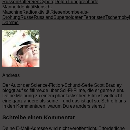
Russen
Ballereien
Cyborg
Dolph Lundgren
harte
Männer
Identität
Mensch-
Maschine
Radioaktivität
Riesenbombe-als-
Drohung
Russe
Russland
Supersoldaten
Terroristen
Tschernoby
Damme
Andreas
Der Autor der Science-Fiction-Schund-Serie
Scott Bradley
bloggt auf scififilme.de über Sci-Fi-Filme, die er gerne sieht.
Deine Meinung zu einem phantastischen Film ist vielleicht
eine ganz andere als seine – und das ist gut so: Schreib uns
in den Kommentaren, warum Du es anders siehst!
Schreibe einen Kommentar
Deine E-Mail-Adresse wird nicht veröffentlicht.
Erforderliche