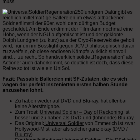
muss.
Dafür gibt es
reichlich mittelmäßige Ballereien im etwas altbackenen
Söldnerfilmstil der 90er, wohl dem dürftigen Budget
geschuldet. Am Ende erklimmt der Film dann nochmal eine
Höhe, wenn der NGU aufgemischt ist und der geklonte
Dolph Lundgren (zu kurz) aus der Cryo-Reservekiste geholt
wird, nur um im Bossfight gegen JCVD philosophisch daran
zu zweifeln, ob diese endlosen Kämpfe wirklich sinnvoll
sind… zu recht. So handwerklich solide „Regeneration“ als
Actioner auch daherkommt, so deutlich ist doch, dass diese
Reihe so tot ist wie ein UniSol.
Fazit: Passable Ballereien mit SF-Zutaten, die es sich
wegen der perfekt inszenierten ersten halben Stunde
anzusehen lohnt.
Zu haben weder auf DVD und Blu-ray, hat offenbar
keine Altersfreigabe.
Zum Trost:
Universal Soldier – Day of Reckoning
ist
besser und zu haben als
DVD
und (lohnende)
Blu-ray
.
Das Original:
Universal Soldier
von Emmerich ist zwar
Hollywood-Mist, aber als solcher ganz okay (
DVD
/
Blu-ray
).