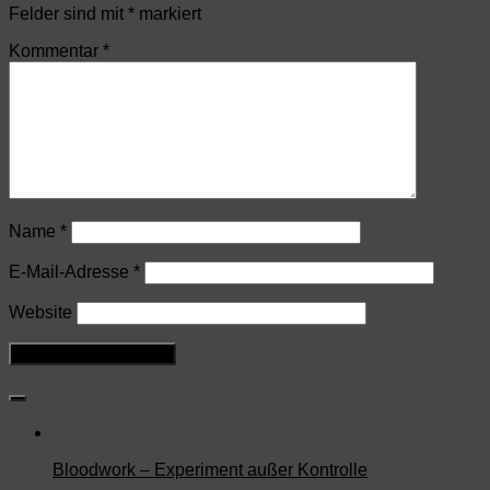
Felder sind mit
*
markiert
Kommentar
*
Name
*
E-Mail-Adresse
*
Website
Bloodwork – Experiment außer Kontrolle