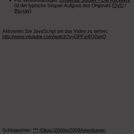
Für Vervollständiger:
Universal Soldier – Die Rückkehr
ist der typische Sequel-Aufguss des Originals (
DVD
/
Blu-ray
).
Aktivieren Sie JavaScript um das Video zu sehen.
http://www.youtube.com/watch?v=GPFzr6Q2qnQ
Schlagwörter:
*** (Okay.)
2000er
2009
Amerikaner-