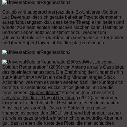
Gottlob wird ausgerechnet jetzt dem Ex-Universal-Soldier
Luc Deveraux, der sich gerade bei einer Psychoklempnerin
ausspricht, langsam klar, dass keine Therapie ihn heilen und
wieder zu einem echten Menschen machen kann. Heimatlos
und vom Leben enttäuscht stimmt er zu, wieder zum
„Universial Soldier“ zu werden, um seinerseits die Terroristen
und ihren Super-Universal-Soldier platt zu machen.
Wie „Universal
Soldier: Regeneration“ (2009) von Anfang an aufs Gas steigt,
das ist einfach fantastisch. Die Entführung der Kinder bis hin
zur Ankunft im AKW ist ein dreißig Minuten langes Stück
Actionkino, wie man es selten erleben darf. Hier kündigt sich
bereits die seelenlose Rücksichtlosigkeit an, mit der die
reanimierten „
Supersoldaten
“ später im (noch besseren)
Universal Soldier – Day of Reckoning
(2012) aufeinander
losgehen. Leider bleibt der Rest hinter diesem fulminanten
Einstieg etwas zurück. Dass die Soldaten en masse
chancenlos gegen den „NGU“ sind, wird behauptet, ist aber
so, wie es gezeigt wird, einfach nicht glaubwürdig. Aber nun
gut, das ist eben die Kröte des Plots, die man schlucken