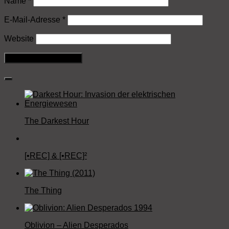
Name
*
E-Mail-Adresse
*
Website
The Darkest Hour
[•REC] & [•REC]²
The Thing
Oblivion – Alien Desperados