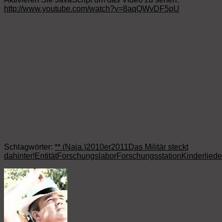
http://www.youtube.com/watch?v=8aqQWvDF5pU
Schlagwörter:
** (Naja.)
2010er
2011
Das Militär steckt
dahinter!
Entität
Forschungslabor
Forschungsstation
Kinderliede