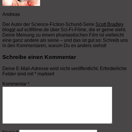
Andreas
Der Autor der Science-Fiction-Schund-Serie
Scott Bradley
bloggt auf scififilme.de über Sci-Fi-Filme, die er gerne sieht.
Deine Meinung zu einem phantastischen Film ist vielleicht
eine ganz andere als seine – und das ist gut so: Schreib uns
in den Kommentaren, warum Du es anders siehst!
Schreibe einen Kommentar
Deine E-Mail-Adresse wird nicht veröffentlicht.
Erforderliche
Felder sind mit
*
markiert
Kommentar
*