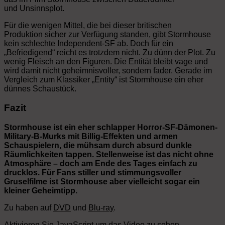
und Unsinnsplot.
Für die wenigen Mittel, die bei dieser britischen
Produktion sicher zur Verfügung standen, gibt Stormhouse
kein schlechte Independent-SF ab. Doch für ein
„Befriedigend“ reicht es trotzdem nicht. Zu dünn der Plot. Zu
wenig Fleisch an den Figuren. Die Entität bleibt vage und
wird damit nicht geheimnisvoller, sondern fader. Gerade im
Vergleich zum Klassiker „Entity“ ist Stormhouse ein eher
dünnes Schaustück.
Fazit
Stormhouse ist ein eher schlapper Horror-SF-Dämonen-
Military-B-Murks mit Billig-Effekten und armen
Schauspielern, die mühsam durch absurd dunkle
Räumlichkeiten tappen. Stellenweise ist das nicht ohne
Atmosphäre – doch am Ende des Tages einfach zu
drucklos. Für Fans stiller und stimmungsvoller
Gruselfilme ist Stormhouse aber vielleicht sogar ein
kleiner Geheimtipp.
Zu haben auf
DVD
und
Blu-ray
.
Aktivieren Sie JavaScript um das Video zu sehen.